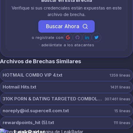
Buscar en Esta Brecha
Verifique si sus credenciales están expuestas en este
archivo de brecha.
Buscar Ahora
o regístrate con
· adelántate a los atacantes
Archivos de Brechas Similares
HOTMAIL COMBO VIP 4.txt
1359
líneas
Hotmail Hits.txt
1431
líneas
310K PORN & DATING TARGETED COMBOLIST.txt
307.461
líneas
noreply@id.supercell.com.txt
15
líneas
rewardpoints_hit (5).txt
111
líneas
LeakRadar