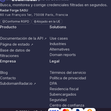
Busca, monitorea y corrige credenciales filtradas en segundos.
Radar Forge SASU
60 rue François 1er, 75008 París, Francia
Conforme RGPD
Alojado en la UE
Producto
Solutions
Documentación de la API
Use cases
↗
Industries
Página de estado
↗
Alternatives
Base de datos de
Domain reports
filtraciones
Empresa
Legal
Blog
Términos del servicio
Contacto
Política de privacidad
SubdomainRadar.io
DPA
↗
Residencia fiscal
Subencargados
Seguridad
Centro de confianza