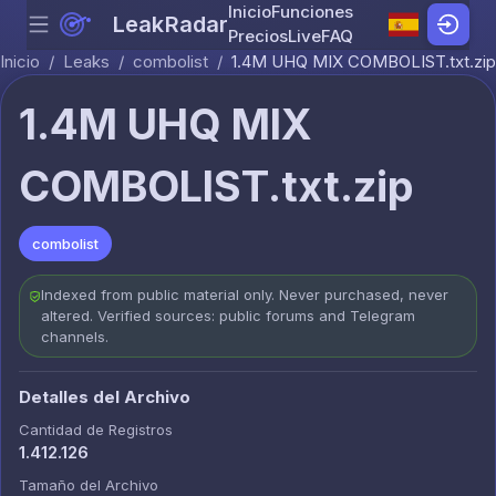
Inicio
Funciones
LeakRadar
Menu
Skip to content
Precios
Live
FAQ
Inicio
/
Leaks
/
combolist
/
1.4M UHQ MIX COMBOLIST.txt.zip
1.4M UHQ MIX
COMBOLIST.txt.zip
combolist
Indexed from public material only. Never purchased, never
altered. Verified sources: public forums and Telegram
channels.
Detalles del Archivo
Cantidad de Registros
1.412.126
Tamaño del Archivo