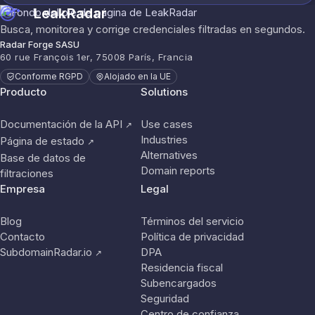
LeakRadar
Busca, monitorea y corrige credenciales filtradas en segundos.
Radar Forge SASU
60 rue François 1er, 75008 París, Francia
Conforme RGPD
Alojado en la UE
Producto
Solutions
Documentación de la API
Use cases
↗
Industries
Página de estado
↗
Alternatives
Base de datos de
Domain reports
filtraciones
Empresa
Legal
Blog
Términos del servicio
Contacto
Política de privacidad
SubdomainRadar.io
DPA
↗
Residencia fiscal
Subencargados
Seguridad
Centro de confianza