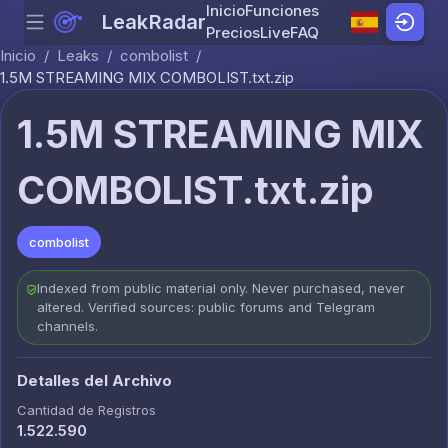
Inicio
Funciones
LeakRadar
Menu
Skip to content
Precios
Live
FAQ
Inicio
/
Leaks
/
combolist
/
1.5M STREAMING MIX COMBOLIST.txt.zip
1.5M STREAMING MIX
COMBOLIST.txt.zip
combolist
Indexed from public material only. Never purchased, never
altered. Verified sources: public forums and Telegram
channels.
Detalles del Archivo
Cantidad de Registros
1.522.590