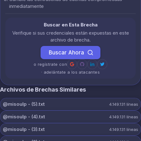
inmediatamente
Buscar en Esta Brecha
Verifique si sus credenciales están expuestas en este
archivo de brecha.
Buscar Ahora
o regístrate con
· adelántate a los atacantes
Archivos de Brechas Similares
@misoulp - (5).txt
4.149.131
líneas
@misoulp - (4).txt
4.149.131
líneas
@misoulp - (3).txt
4.149.131
líneas