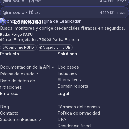
@misoulp - (2).txt
4.149.131
líneas
@misoulp - (1).txt
4.149.131
líneas
LeakRadar
Busca, monitorea y corrige credenciales filtradas en segundos.
Radar Forge SASU
60 rue François 1er, 75008 París, Francia
Conforme RGPD
Alojado en la UE
Producto
Solutions
Documentación de la API
Use cases
↗
Industries
Página de estado
↗
Alternatives
Base de datos de
Domain reports
filtraciones
Empresa
Legal
Blog
Términos del servicio
Contacto
Política de privacidad
SubdomainRadar.io
DPA
↗
Residencia fiscal