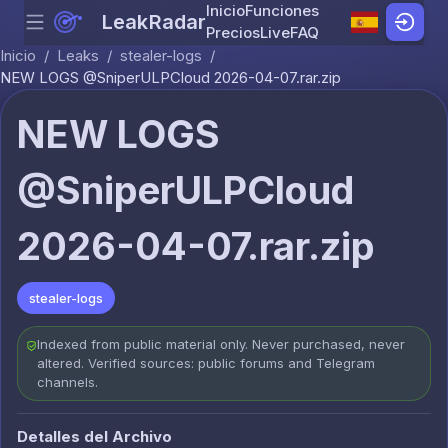
Inicio
Funciones
LeakRadar
Menu
Skip to content
Precios
Live
FAQ
Inicio
/
Leaks
/
stealer-logs
/
NEW LOGS @SniperULPCloud 2026-04-07.rar.zip
NEW LOGS
@SniperULPCloud
2026-04-07.rar.zip
stealer-logs
Indexed from public material only. Never purchased, never
altered. Verified sources: public forums and Telegram
channels.
Detalles del Archivo