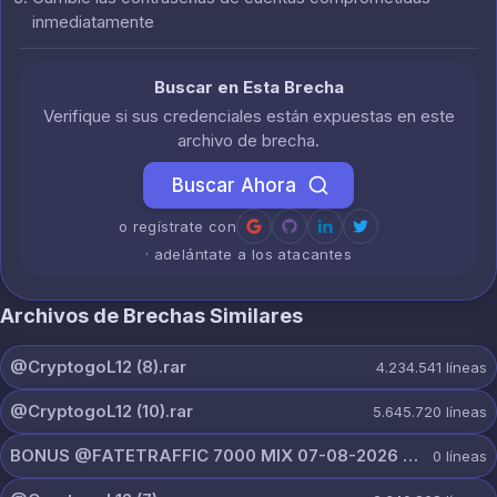
inmediatamente
Buscar en Esta Brecha
Verifique si sus credenciales están expuestas en este
archivo de brecha.
Buscar Ahora
o regístrate con
· adelántate a los atacantes
Archivos de Brechas Similares
@CryptogoL12 (8).rar
4.234.541
líneas
@CryptogoL12 (10).rar
5.645.720
líneas
BONUS @FATETRAFFIC 7000 MIX 07-08-2026 @r0bin1337.rar
0
líneas