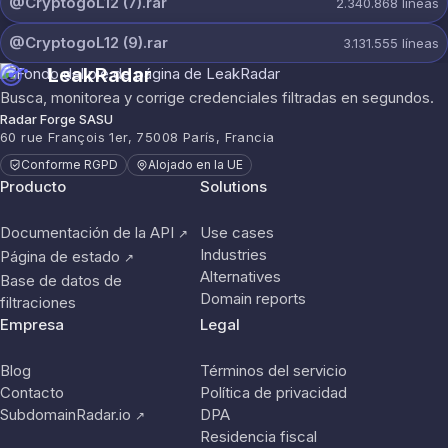
@CryptogoL12 (7).rar
2.340.868
líneas
@CryptogoL12 (9).rar
3.131.555
líneas
LeakRadar
Busca, monitorea y corrige credenciales filtradas en segundos.
Radar Forge SASU
60 rue François 1er, 75008 París, Francia
Conforme RGPD
Alojado en la UE
Producto
Solutions
Documentación de la API
Use cases
↗
Industries
Página de estado
↗
Alternatives
Base de datos de
Domain reports
filtraciones
Empresa
Legal
Blog
Términos del servicio
Contacto
Política de privacidad
SubdomainRadar.io
DPA
↗
Residencia fiscal