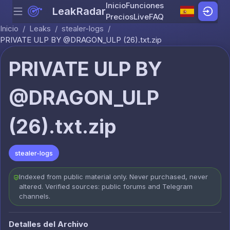
Inicio
Funciones
LeakRadar
Menu
Skip to content
Precios
Live
FAQ
Inicio
/
Leaks
/
stealer-logs
/
PRIVATE ULP BY @DRAGON_ULP (26).txt.zip
PRIVATE ULP BY
@DRAGON_ULP
(26).txt.zip
stealer-logs
Indexed from public material only. Never purchased, never
altered. Verified sources: public forums and Telegram
channels.
Detalles del Archivo