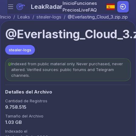
Inicio
Funciones
LeakRadar
Menu
Skip to content
Precios
Live
FAQ
Inicio
/
Leaks
/
stealer-logs
/
@Everlasting_Cloud_3.zip.zip
@Everlasting_Cloud_3.z
stealer-logs
Indexed from public material only. Never purchased, never
altered. Verified sources: public forums and Telegram
channels.
Detalles del Archivo
Cantidad de Registros
9.758.515
Tamaño del Archivo
1.03 GB
Indexado el