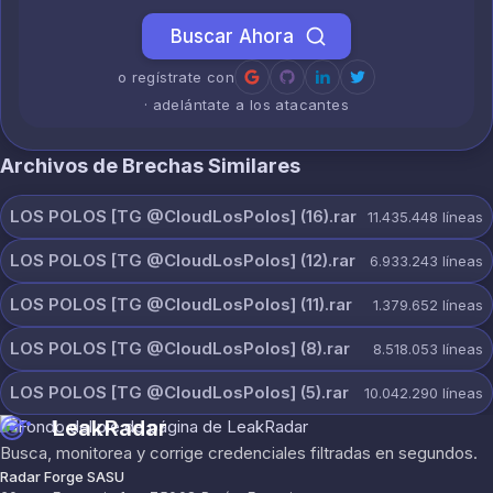
Buscar Ahora
o regístrate con
· adelántate a los atacantes
Archivos de Brechas Similares
LOS POLOS [TG @CloudLosPolos] (16).rar
11.435.448
líneas
LOS POLOS [TG @CloudLosPolos] (12).rar
6.933.243
líneas
LOS POLOS [TG @CloudLosPolos] (11).rar
1.379.652
líneas
LOS POLOS [TG @CloudLosPolos] (8).rar
8.518.053
líneas
LOS POLOS [TG @CloudLosPolos] (5).rar
10.042.290
líneas
LeakRadar
Busca, monitorea y corrige credenciales filtradas en segundos.
Radar Forge SASU