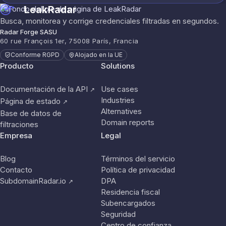
LeakRadar
Busca, monitorea y corrige credenciales filtradas en segundos.
Radar Forge SASU
60 rue François 1er, 75008 París, Francia
Conforme RGPD
Alojado en la UE
Producto
Solutions
Documentación de la API
Use cases
↗
Industries
Página de estado
↗
Alternatives
Base de datos de
Domain reports
filtraciones
Empresa
Legal
Blog
Términos del servicio
Contacto
Política de privacidad
SubdomainRadar.io
DPA
↗
Residencia fiscal
Subencargados
Seguridad
Centro de confianza