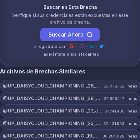
Buscar en Esta Brecha
Verifique si sus credenciales están expuestas en este
archivo de brecha.
Buscar Ahora
o regístrate con
· adelántate a los atacantes
Archivos de Brechas Similares
@UP_DAISYCLOUD_CHAMPIONING!_26_JULY_5597_ON_CHANNEL.rar
26.078.152
líneas
@UP_DAISYCLOUD_CHAMPIONING!_28_JULY_5218_ON_CHANNEL.rar
25.959.147
líneas
@UP_DAISYCLOUD_CHAMPIONING!_27_JULY_5982_ON_CHANNEL.rar
31.741.436
líneas
@UP_DAISYCLOUD_CHAMPIONING!_25_JULY_5797_ON_CHANNEL.rar
32.431.953
líneas
@UP_DAISYCLOUD_CHAMPIONING!_19_JULY_5790_ON_CHANNEL.rar
30.264.028
líneas