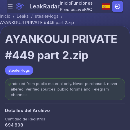
Inicio
Funciones
LeakRadar
Menu
Skip to content
Precios
Live
FAQ
Inicio
/
Leaks
/
stealer-logs
/
AYANKOUJI PRIVATE #449 part 2.zip
AYANKOUJI PRIVATE
#449 part 2.zip
stealer-logs
Indexed from public material only. Never purchased, never
altered. Verified sources: public forums and Telegram
channels.
Detalles del Archivo
Cantidad de Registros
694.808