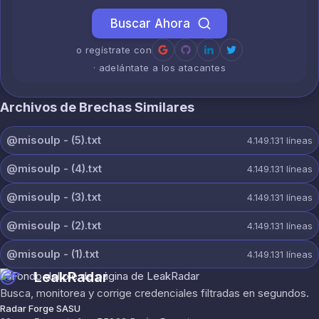
Buscar Ahora
o regístrate con
· adelántate a los atacantes
Archivos de Brechas Similares
@misoulp - (5).txt
4.149.131
líneas
@misoulp - (4).txt
4.149.131
líneas
@misoulp - (3).txt
4.149.131
líneas
@misoulp - (2).txt
4.149.131
líneas
@misoulp - (1).txt
4.149.131
líneas
LeakRadar
Busca, monitorea y corrige credenciales filtradas en segundos.
Radar Forge SASU