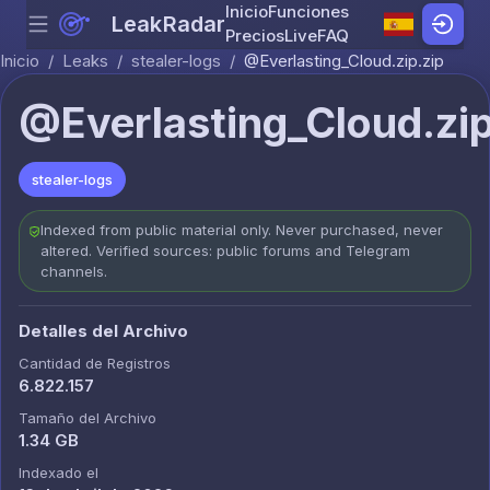
Inicio
Funciones
LeakRadar
Menu
Skip to content
Precios
Live
FAQ
Inicio
/
Leaks
/
stealer-logs
/
@Everlasting_Cloud.zip.zip
@Everlasting_Cloud.zip
stealer-logs
Indexed from public material only. Never purchased, never
altered. Verified sources: public forums and Telegram
channels.
Detalles del Archivo
Cantidad de Registros
6.822.157
Tamaño del Archivo
1.34 GB
Indexado el