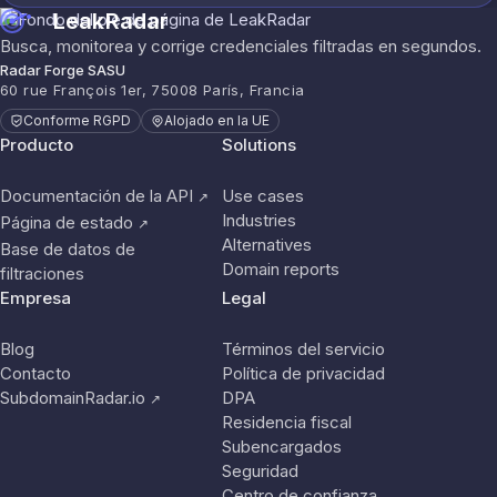
LeakRadar
Busca, monitorea y corrige credenciales filtradas en segundos.
Radar Forge SASU
60 rue François 1er, 75008 París, Francia
Conforme RGPD
Alojado en la UE
Producto
Solutions
Documentación de la API
Use cases
↗
Industries
Página de estado
↗
Alternatives
Base de datos de
Domain reports
filtraciones
Empresa
Legal
Blog
Términos del servicio
Contacto
Política de privacidad
SubdomainRadar.io
DPA
↗
Residencia fiscal
Subencargados
Seguridad
Centro de confianza