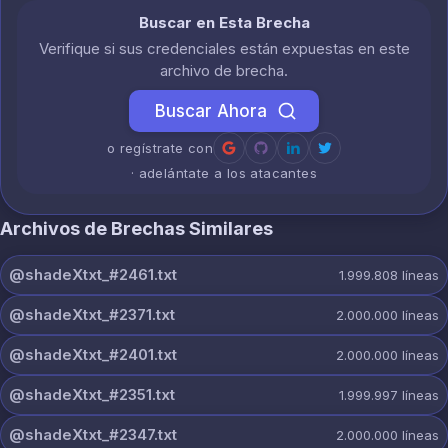
Buscar en Esta Brecha
Verifique si sus credenciales están expuestas en este
archivo de brecha.
Buscar Ahora
o regístrate con
· adelántate a los atacantes
Archivos de Brechas Similares
@shadeXtxt_#2461.txt
1.999.808
líneas
@shadeXtxt_#2371.txt
2.000.000
líneas
@shadeXtxt_#2401.txt
2.000.000
líneas
@shadeXtxt_#2351.txt
1.999.997
líneas
@shadeXtxt_#2347.txt
2.000.000
líneas