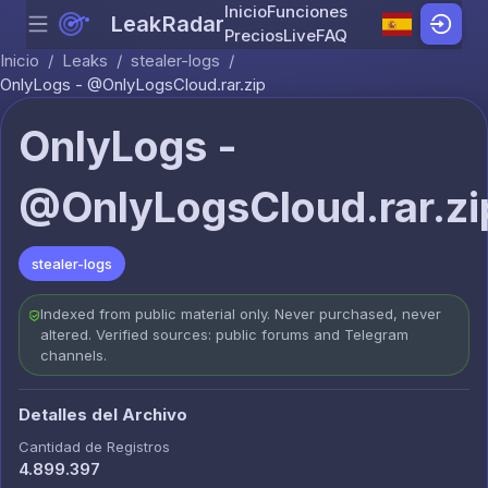
Inicio
Funciones
LeakRadar
Menu
Skip to content
Precios
Live
FAQ
Inicio
/
Leaks
/
stealer-logs
/
OnlyLogs - @OnlyLogsCloud.rar.zip
OnlyLogs -
@OnlyLogsCloud.rar.zi
stealer-logs
Indexed from public material only. Never purchased, never
altered. Verified sources: public forums and Telegram
channels.
Detalles del Archivo
Cantidad de Registros
4.899.397