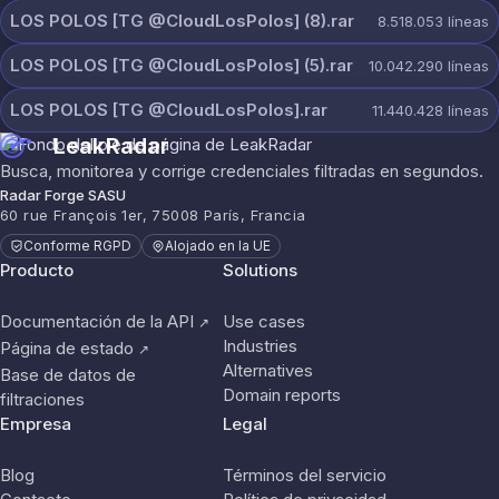
LOS POLOS [TG @CloudLosPolos] (8).rar
8.518.053
líneas
LOS POLOS [TG @CloudLosPolos] (5).rar
10.042.290
líneas
LOS POLOS [TG @CloudLosPolos].rar
11.440.428
líneas
LeakRadar
Busca, monitorea y corrige credenciales filtradas en segundos.
Radar Forge SASU
60 rue François 1er, 75008 París, Francia
Conforme RGPD
Alojado en la UE
Producto
Solutions
Documentación de la API
Use cases
↗
Industries
Página de estado
↗
Alternatives
Base de datos de
Domain reports
filtraciones
Empresa
Legal
Blog
Términos del servicio