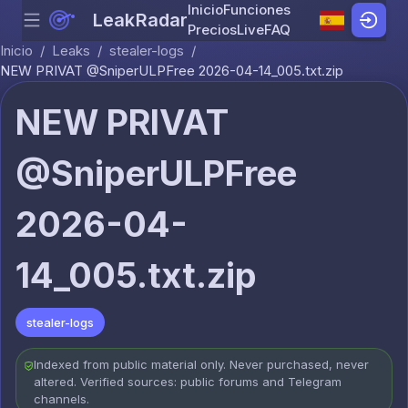
Inicio
Funciones
LeakRadar
Menu
Skip to content
Precios
Live
FAQ
Inicio
/
Leaks
/
stealer-logs
/
NEW PRIVAT @SniperULPFree 2026-04-14_005.txt.zip
NEW PRIVAT
@SniperULPFree
2026-04-
14_005.txt.zip
stealer-logs
Indexed from public material only. Never purchased, never
altered. Verified sources: public forums and Telegram
channels.