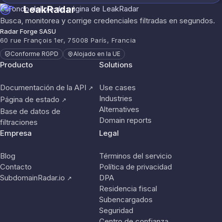
LeakRadar
Busca, monitorea y corrige credenciales filtradas en segundos.
Radar Forge SASU
60 rue François 1er, 75008 París, Francia
Conforme RGPD
Alojado en la UE
Producto
Solutions
Documentación de la API
Use cases
↗
Industries
Página de estado
↗
Alternatives
Base de datos de
Domain reports
filtraciones
Empresa
Legal
Blog
Términos del servicio
Contacto
Política de privacidad
SubdomainRadar.io
DPA
↗
Residencia fiscal
Subencargados
Seguridad
Centro de confianza