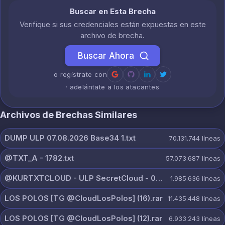
Buscar en Esta Brecha
Verifique si sus credenciales están expuestas en este
archivo de brecha.
Buscar Ahora
o regístrate con
· adelántate a los atacantes
Archivos de Brechas Similares
DUMP ULP 07.08.2026 Base34 1.txt
70.131.744
líneas
@TXT_A - 1782.txt
57.073.687
líneas
@KURTXTCLOUD - ULP SecretCloud - 07 August 2026.txt
1.985.636
líneas
LOS POLOS [TG @CloudLosPolos] (16).rar
11.435.448
líneas
LOS POLOS [TG @CloudLosPolos] (12).rar
6.933.243
líneas