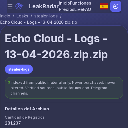
Inicio
Funciones
LeakRadar
Menu
Skip to content
Precios
Live
FAQ
Inicio
/
Leaks
/
stealer-logs
/
Echo Cloud - Logs - 13-04-2026.zip.zip
Echo Cloud - Logs -
13-04-2026.zip.zip
stealer-logs
Indexed from public material only. Never purchased, never
altered. Verified sources: public forums and Telegram
channels.
Detalles del Archivo
Cantidad de Registros
281.237