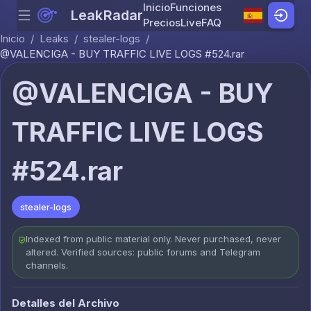
Inicio
Funciones
LeakRadar
Menu
Skip to content
Precios
Live
FAQ
Inicio
/
Leaks
/
stealer-logs
/
@VALENCIGA - BUY TRAFFIC LIVE LOGS #524.rar
@VALENCIGA - BUY
TRAFFIC LIVE LOGS
#524.rar
stealer-logs
Indexed from public material only. Never purchased, never
altered. Verified sources: public forums and Telegram
channels.
Detalles del Archivo