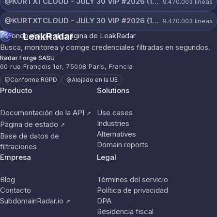
@KURTXTCLOUD - JULY 30 VIP #2026 (112).txt
9.470.003
líneas
@KURTXTCLOUD - JULY 30 VIP #2026 (111).txt
9.470.003
líneas
LeakRadar
Busca, monitorea y corrige credenciales filtradas en segundos.
Radar Forge SASU
60 rue François 1er, 75008 París, Francia
Conforme RGPD
Alojado en la UE
Producto
Solutions
Documentación de la API
Use cases
↗
Industries
Página de estado
↗
Alternatives
Base de datos de
Domain reports
filtraciones
Empresa
Legal
Blog
Términos del servicio
Contacto
Política de privacidad
SubdomainRadar.io
DPA
↗
Residencia fiscal