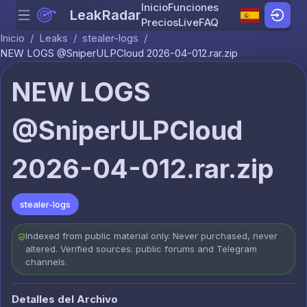
Inicio
Funciones
LeakRadar
Menu
Skip to content
Precios
Live
FAQ
Inicio
/
Leaks
/
stealer-logs
/
NEW LOGS @SniperULPCloud 2026-04-012.rar.zip
NEW LOGS
@SniperULPCloud
2026-04-012.rar.zip
stealer-logs
Indexed from public material only. Never purchased, never
altered. Verified sources: public forums and Telegram
channels.
Detalles del Archivo