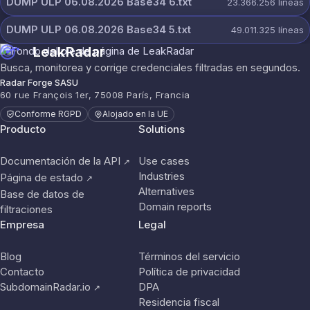
DUMP ULP 06.08.2026 Base34 6.txt
23.366.256
líneas
DUMP ULP 06.08.2026 Base34 5.txt
49.011.325
líneas
LeakRadar
Busca, monitorea y corrige credenciales filtradas en segundos.
Radar Forge SASU
60 rue François 1er, 75008 París, Francia
Conforme RGPD
Alojado en la UE
Producto
Solutions
Documentación de la API
Use cases
↗
Industries
Página de estado
↗
Alternatives
Base de datos de
Domain reports
filtraciones
Empresa
Legal
Blog
Términos del servicio
Contacto
Política de privacidad
SubdomainRadar.io
DPA
↗
Residencia fiscal