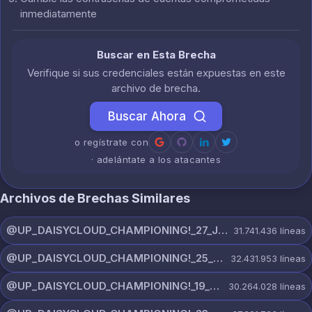
inmediatamente
Buscar en Esta Brecha
Verifique si sus credenciales están expuestas en este
archivo de brecha.
Buscar Ahora
o regístrate con
· adelántate a los atacantes
Archivos de Brechas Similares
@UP_DAISYCLOUD_CHAMPIONING!_27_JULY_5982_ON_CHANNEL.rar
31.741.436
líneas
@UP_DAISYCLOUD_CHAMPIONING!_25_JULY_5797_ON_CHANNEL.rar
32.431.953
líneas
@UP_DAISYCLOUD_CHAMPIONING!_19_JULY_5790_ON_CHANNEL.rar
30.264.028
líneas