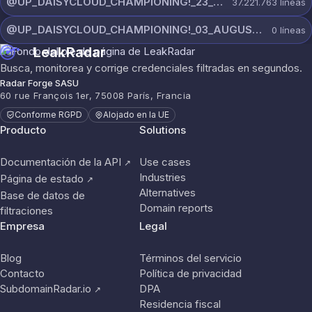
@UP_DAISYCLOUD_CHAMPIONING!_23_JULY_5300_ON_CHANNEL.rar
37.221.763
líneas
@UP_DAISYCLOUD_CHAMPIONING!_03_AUGUST_7865_ON_CHANNEL.rar
0
líneas
LeakRadar
Busca, monitorea y corrige credenciales filtradas en segundos.
Radar Forge SASU
60 rue François 1er, 75008 París, Francia
Conforme RGPD
Alojado en la UE
Producto
Solutions
Documentación de la API
Use cases
↗
Industries
Página de estado
↗
Alternatives
Base de datos de
Domain reports
filtraciones
Empresa
Legal
Blog
Términos del servicio
Contacto
Política de privacidad
SubdomainRadar.io
DPA
↗
Residencia fiscal