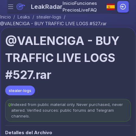
Inicio
Funciones
LeakRadar
Menu
Skip to content
Precios
Live
FAQ
Inicio
/
Leaks
/
stealer-logs
/
@VALENCIGA - BUY TRAFFIC LIVE LOGS #527.rar
@VALENCIGA - BUY
TRAFFIC LIVE LOGS
#527.rar
stealer-logs
Indexed from public material only. Never purchased, never
altered. Verified sources: public forums and Telegram
channels.
Detalles del Archivo