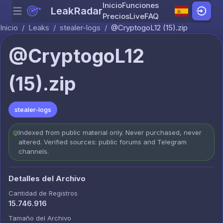
Inicio
Funciones
LeakRadar
Menu
Skip to content
Precios
Live
FAQ
Inicio
/
Leaks
/
stealer-logs
/
@CryptogoL12 (15).zip
@CryptogoL12
(15).zip
stealer-logs
Indexed from public material only. Never purchased, never
altered. Verified sources: public forums and Telegram
channels.
Detalles del Archivo
Cantidad de Registros
15.746.916
Tamaño del Archivo