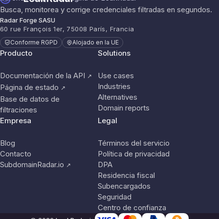
Busca, monitorea y corrige credenciales filtradas en segundos.
Radar Forge SASU
60 rue François 1er, 75008 París, Francia
Conforme RGPD
Alojado en la UE
Producto
Solutions
Documentación de la API
Use cases
↗
Industries
Página de estado
↗
Alternatives
Base de datos de
Domain reports
filtraciones
Empresa
Legal
Blog
Términos del servicio
Contacto
Política de privacidad
SubdomainRadar.io
DPA
↗
Residencia fiscal
Subencargados
Seguridad
Centro de confianza