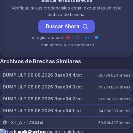
Buscar en Esta Brecha
Verifique si sus credenciales están expuestas en este
archivo de brecha.
Buscar Ahora
o regístrate con
· adelántate a los atacantes
Archivos de Brechas Similares
DUMP ULP 08.08.2026 Base34 4.txt
69.789.624
líneas
DUMP ULP 08.08.2026 Base34 3.txt
79.274.856
líneas
DUMP ULP 08.08.2026 Base34 2.txt
68.584.725
líneas
DUMP ULP 08.08.2026 Base34 1.txt
64.958.183
líneas
@TXT_A - 1784.txt
59.914.437
líneas
LeakRadar