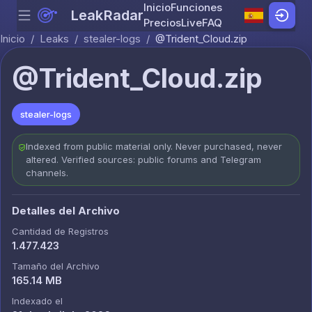
Inicio
Funciones
LeakRadar
Menu
Skip to content
Precios
Live
FAQ
Inicio
/
Leaks
/
stealer-logs
/
@Trident_Cloud.zip
@Trident_Cloud.zip
stealer-logs
Indexed from public material only. Never purchased, never
altered. Verified sources: public forums and Telegram
channels.
Detalles del Archivo
Cantidad de Registros
1.477.423
Tamaño del Archivo
165.14 MB
Indexado el