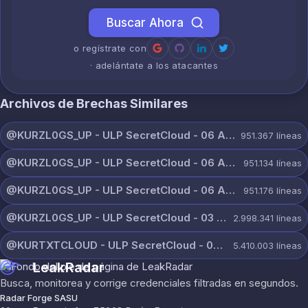
Buscar Ahora
o regístrate con
· adelántate a los atacantes
Archivos de Brechas Similares
@KURZL0GS_UP - ULP SecretCloud - 06 August 2026 (11).txt
951.367
líneas
@KURZL0GS_UP - ULP SecretCloud - 06 August 2026 (10).txt
951.134
líneas
@KURZL0GS_UP - ULP SecretCloud - 06 August 2026 (1).txt
951.176
líneas
@KURZL0GS_UP - ULP SecretCloud - 03 August 2026.txt
2.998.341
líneas
@KURTXTCLOUD - ULP SecretCloud - 04 August 2026 (9).txt
5.410.003
líneas
LeakRadar
Busca, monitorea y corrige credenciales filtradas en segundos.
Radar Forge SASU