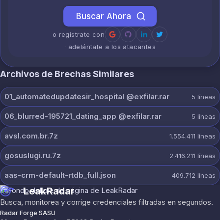
Buscar Ahora
o regístrate con
· adelántate a los atacantes
Archivos de Brechas Similares
01_automatedupdatesir_hospital @exfilar.rar
5
líneas
06_blurred-195721_dating_app @exfilar.rar
5
líneas
avsl.com.br.7z
1.554.411
líneas
gosuslugi.ru.7z
2.416.211
líneas
aas-crm-default-rtdb_full.json
409.712
líneas
LeakRadar
Busca, monitorea y corrige credenciales filtradas en segundos.
Radar Forge SASU