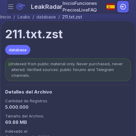
Inicio
Funciones
LeakRadar
Menu
Skip to content
Precios
Live
FAQ
Inicio
/
Leaks
/
database
/
211.txt.zst
211.txt.zst
database
Indexed from public material only. Never purchased, never
altered. Verified sources: public forums and Telegram
channels.
Detalles del Archivo
Cantidad de Registros
5.000.000
Tamaño del Archivo
69.88 MB
Indexado el