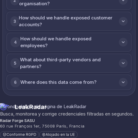
2
organisation?
How should we handle exposed customer
3
accounts?
How should we handle exposed
4
employees?
What about third-party vendors and
5
partners?
Where does this data come from?
6
LeakRadar
Busca, monitorea y corrige credenciales filtradas en segundos.
Radar Forge SASU
60 rue François 1er, 75008 París, Francia
Conforme RGPD
Alojado en la UE