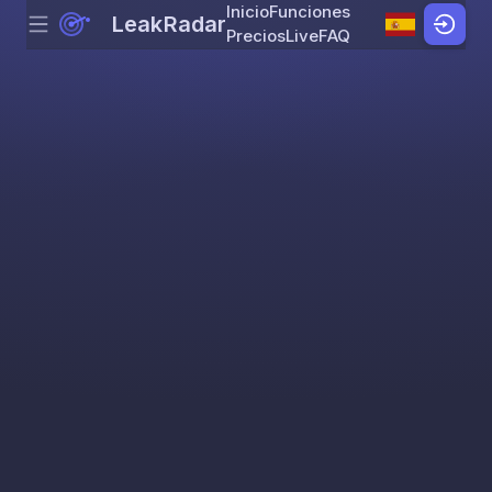
Inicio
Funciones
LeakRadar
Menu
Skip to content
Precios
Live
FAQ