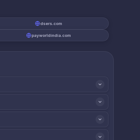
dsers.com
payworldindia.com