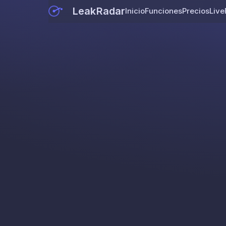
LeakRadar
Inicio
Funciones
Precios
Live