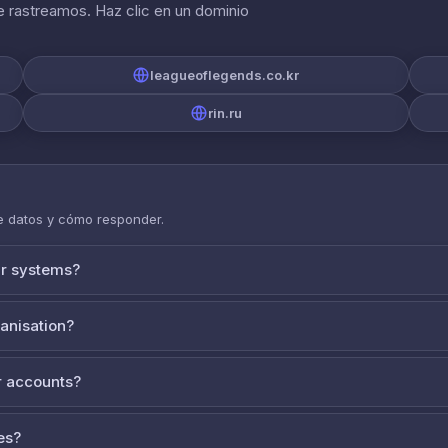
 rastreamos. Haz clic en un dominio
leagueoflegends.co.kr
rin.ru
de datos y cómo responder.
ur systems?
ganisation?
 accounts?
es?