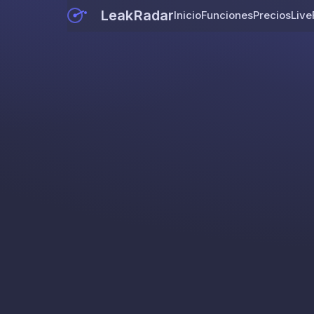
LeakRadar
Inicio
Funciones
Precios
Live