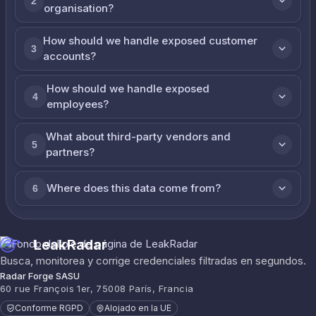
2
organisation?
How should we handle exposed customer
3
accounts?
How should we handle exposed
4
employees?
What about third-party vendors and
5
partners?
Where does this data come from?
6
LeakRadar
Busca, monitorea y corrige credenciales filtradas en segundos.
Radar Forge SASU
60 rue François 1er, 75008 París, Francia
Conforme RGPD
Alojado en la UE