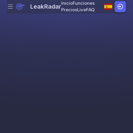
Inicio
Funciones
LeakRadar
Menu
Skip to content
Precios
Live
FAQ