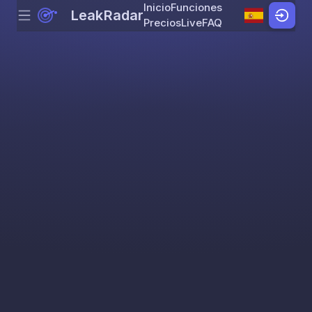
Inicio
Funciones
LeakRadar
Menu
Skip to content
Precios
Live
FAQ