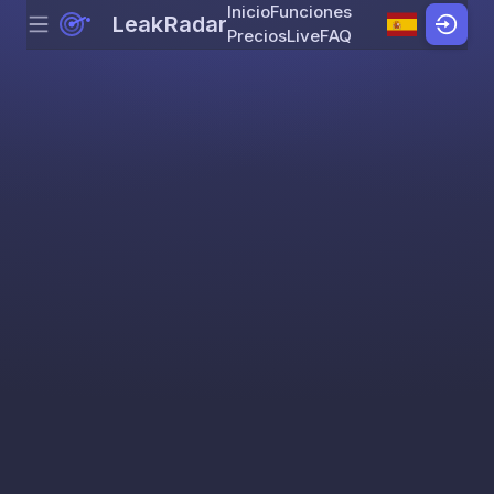
Inicio
Funciones
LeakRadar
Menu
Skip to content
Precios
Live
FAQ