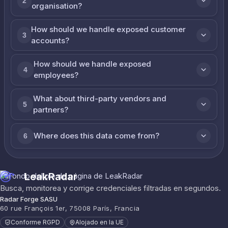
2
organisation?
How should we handle exposed customer
3
accounts?
How should we handle exposed
4
employees?
What about third-party vendors and
5
partners?
Where does this data come from?
6
LeakRadar
Busca, monitorea y corrige credenciales filtradas en segundos.
Radar Forge SASU
60 rue François 1er, 75008 París, Francia
Conforme RGPD
Alojado en la UE