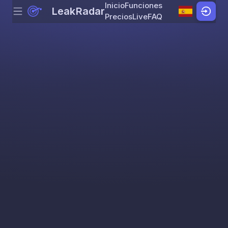
Inicio
Funciones
LeakRadar
Menu
Skip to content
Precios
Live
FAQ