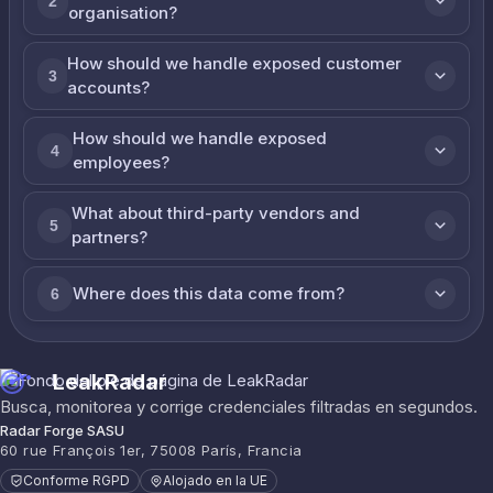
2
organisation?
How should we handle exposed customer
3
accounts?
How should we handle exposed
4
employees?
What about third-party vendors and
5
partners?
Where does this data come from?
6
LeakRadar
Busca, monitorea y corrige credenciales filtradas en segundos.
Radar Forge SASU
60 rue François 1er, 75008 París, Francia
Conforme RGPD
Alojado en la UE