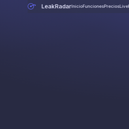
LeakRadar
Inicio
Funciones
Precios
Live