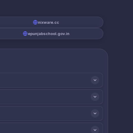
nixware.cc
epunjabschool.gov.in