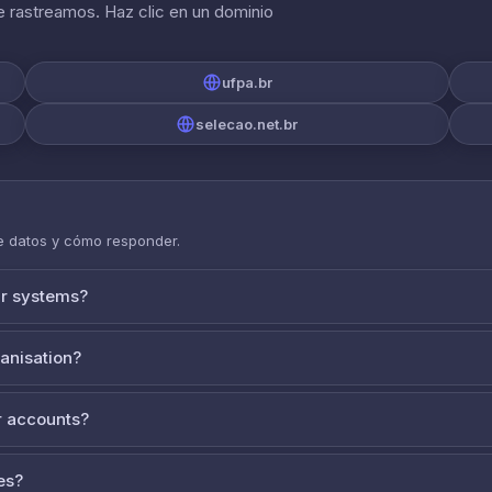
 rastreamos. Haz clic en un dominio
ufpa.br
selecao.net.br
de datos y cómo responder.
ur systems?
ganisation?
 accounts?
es?