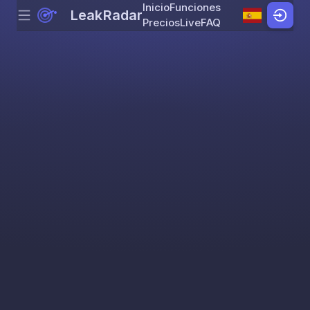
Inicio
Funciones
LeakRadar
Menu
Skip to content
Precios
Live
FAQ