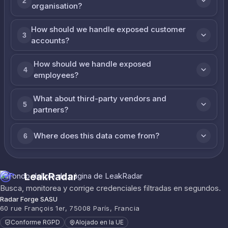
2
organisation?
How should we handle exposed customer
3
accounts?
How should we handle exposed
4
employees?
What about third-party vendors and
5
partners?
Where does this data come from?
6
LeakRadar
Busca, monitorea y corrige credenciales filtradas en segundos.
Radar Forge SASU
60 rue François 1er, 75008 París, Francia
Conforme RGPD
Alojado en la UE