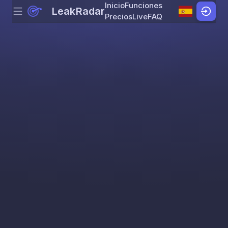
Inicio
Funciones
LeakRadar
Menu
Skip to content
Precios
Live
FAQ