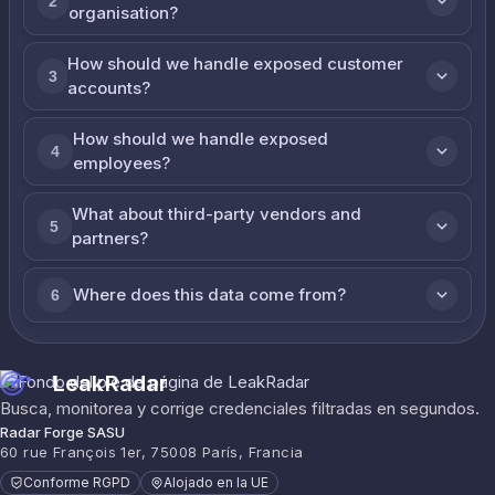
2
organisation?
How should we handle exposed customer
3
accounts?
How should we handle exposed
4
employees?
What about third-party vendors and
5
partners?
Where does this data come from?
6
LeakRadar
Busca, monitorea y corrige credenciales filtradas en segundos.
Radar Forge SASU
60 rue François 1er, 75008 París, Francia
Conforme RGPD
Alojado en la UE