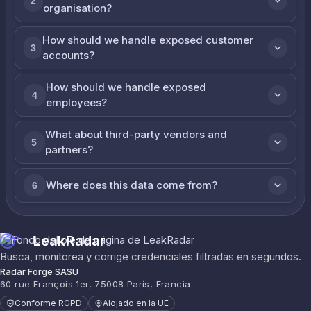
2
organisation?
How should we handle exposed customer
3
accounts?
How should we handle exposed
4
employees?
What about third-party vendors and
5
partners?
Where does this data come from?
6
LeakRadar
Busca, monitorea y corrige credenciales filtradas en segundos.
Radar Forge SASU
60 rue François 1er, 75008 París, Francia
Conforme RGPD
Alojado en la UE