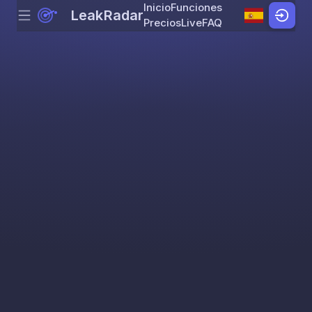
Inicio
Funciones
LeakRadar
Menu
Skip to content
Precios
Live
FAQ