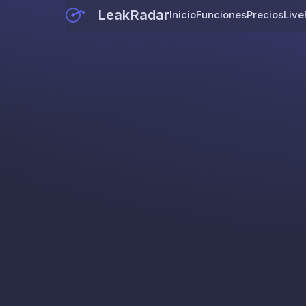
LeakRadar
Inicio
Funciones
Precios
Live