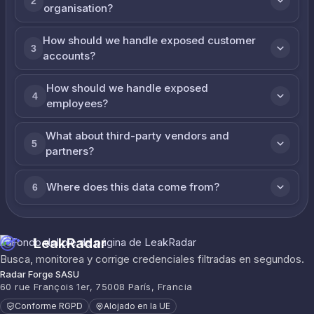
2
organisation?
How should we handle exposed customer
3
accounts?
How should we handle exposed
4
employees?
What about third-party vendors and
5
partners?
Where does this data come from?
6
LeakRadar
Busca, monitorea y corrige credenciales filtradas en segundos.
Radar Forge SASU
60 rue François 1er, 75008 París, Francia
Conforme RGPD
Alojado en la UE