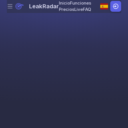
Inicio
Funciones
LeakRadar
Menu
Skip to content
Precios
Live
FAQ