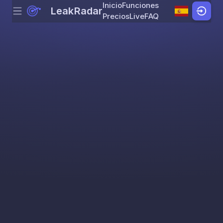
Inicio
Funciones
LeakRadar
Menu
Skip to content
Precios
Live
FAQ