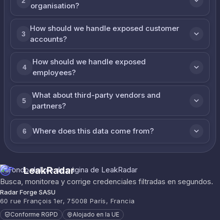
2
organisation?
How should we handle exposed customer
3
accounts?
How should we handle exposed
4
employees?
What about third-party vendors and
5
partners?
Where does this data come from?
6
LeakRadar
Busca, monitorea y corrige credenciales filtradas en segundos.
Radar Forge SASU
60 rue François 1er, 75008 París, Francia
Conforme RGPD
Alojado en la UE