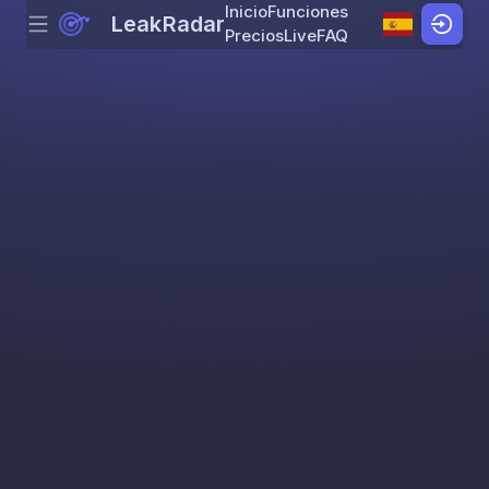
Inicio
Funciones
LeakRadar
Menu
Skip to content
Precios
Live
FAQ