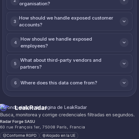
2
organisation?
How should we handle exposed customer
3
accounts?
How should we handle exposed
4
employees?
What about third-party vendors and
5
partners?
Where does this data come from?
6
LeakRadar
Busca, monitorea y corrige credenciales filtradas en segundos.
Radar Forge SASU
60 rue François 1er, 75008 París, Francia
Conforme RGPD
Alojado en la UE