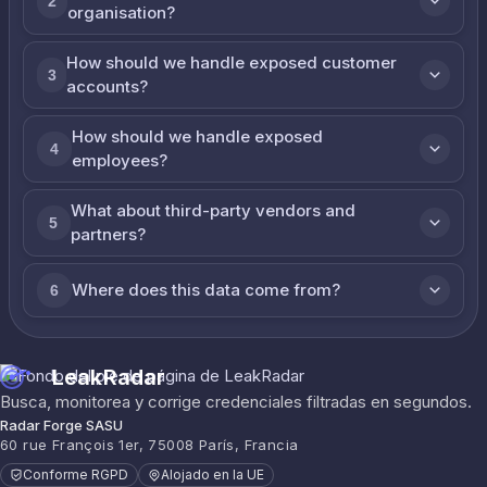
2
organisation?
How should we handle exposed customer
3
accounts?
How should we handle exposed
4
employees?
What about third-party vendors and
5
partners?
Where does this data come from?
6
LeakRadar
Busca, monitorea y corrige credenciales filtradas en segundos.
Radar Forge SASU
60 rue François 1er, 75008 París, Francia
Conforme RGPD
Alojado en la UE