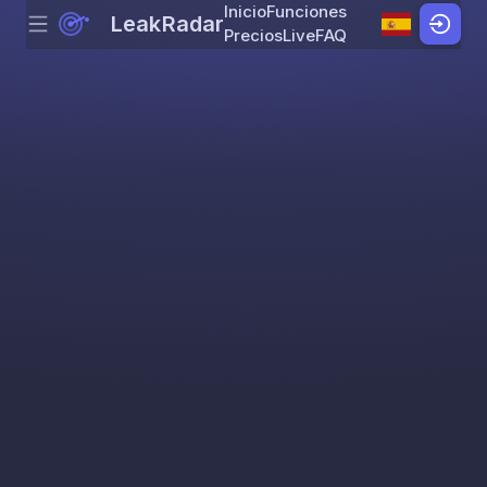
Inicio
Funciones
LeakRadar
Menu
Skip to content
Precios
Live
FAQ