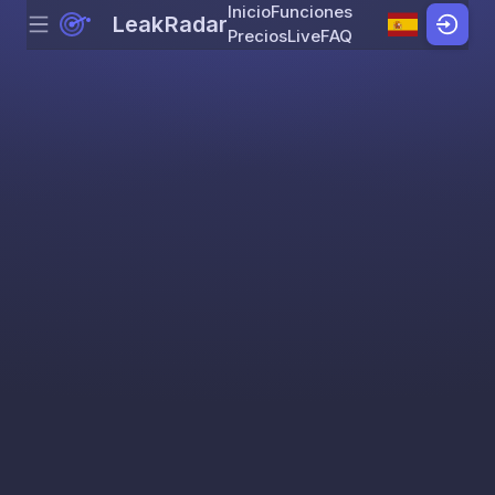
Inicio
Funciones
LeakRadar
Menu
Skip to content
Precios
Live
FAQ