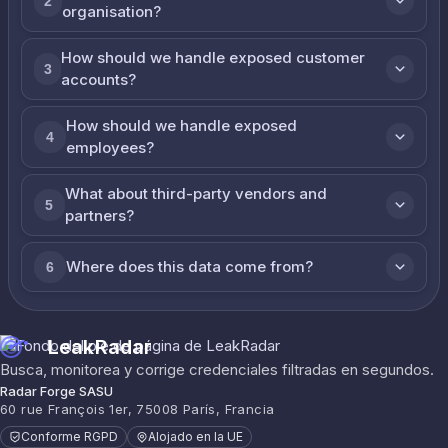
2
organisation?
How should we handle exposed customer
3
accounts?
How should we handle exposed
4
employees?
What about third-party vendors and
5
partners?
Where does this data come from?
6
LeakRadar
Busca, monitorea y corrige credenciales filtradas en segundos.
Radar Forge SASU
60 rue François 1er, 75008 París, Francia
Conforme RGPD
Alojado en la UE