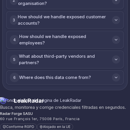
2
organisation?
How should we handle exposed customer
3
accounts?
How should we handle exposed
4
employees?
What about third-party vendors and
5
partners?
Where does this data come from?
6
LeakRadar
Busca, monitorea y corrige credenciales filtradas en segundos.
Radar Forge SASU
60 rue François 1er, 75008 París, Francia
Conforme RGPD
Alojado en la UE