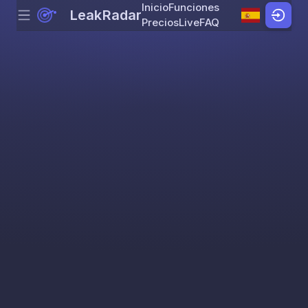
Inicio
Funciones
LeakRadar
Menu
Skip to content
Precios
Live
FAQ