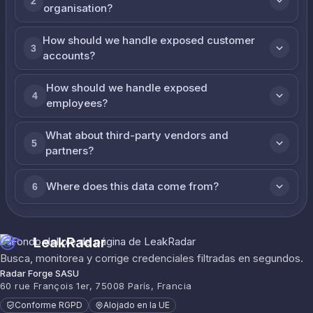
2
organisation?
How should we handle exposed customer
3
accounts?
How should we handle exposed
4
employees?
What about third-party vendors and
5
partners?
Where does this data come from?
6
LeakRadar
Busca, monitorea y corrige credenciales filtradas en segundos.
Radar Forge SASU
60 rue François 1er, 75008 París, Francia
Conforme RGPD
Alojado en la UE