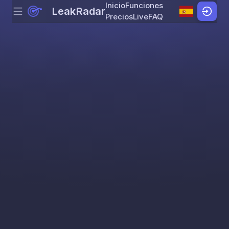
Inicio
Funciones
LeakRadar
Menu
Skip to content
Precios
Live
FAQ