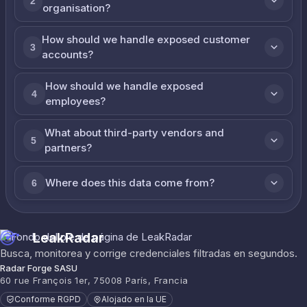
2
organisation?
How should we handle exposed customer
3
accounts?
How should we handle exposed
4
employees?
What about third-party vendors and
5
partners?
Where does this data come from?
6
LeakRadar
Busca, monitorea y corrige credenciales filtradas en segundos.
Radar Forge SASU
60 rue François 1er, 75008 París, Francia
Conforme RGPD
Alojado en la UE