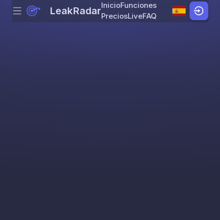
Inicio
Funciones
LeakRadar
Menu
Skip to content
Precios
Live
FAQ