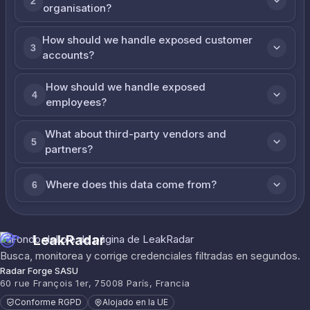
2
organisation?
How should we handle exposed customer
3
accounts?
How should we handle exposed
4
employees?
What about third-party vendors and
5
partners?
Where does this data come from?
6
LeakRadar
Busca, monitorea y corrige credenciales filtradas en segundos.
Radar Forge SASU
60 rue François 1er, 75008 París, Francia
Conforme RGPD
Alojado en la UE