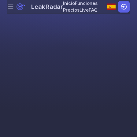
Inicio
Funciones
LeakRadar
Menu
Skip to content
Precios
Live
FAQ