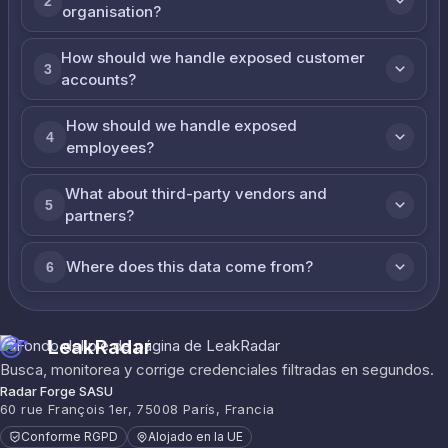
2
organisation?
How should we handle exposed customer
3
accounts?
How should we handle exposed
4
employees?
What about third-party vendors and
5
partners?
Where does this data come from?
6
LeakRadar
Busca, monitorea y corrige credenciales filtradas en segundos.
Radar Forge SASU
60 rue François 1er, 75008 París, Francia
Conforme RGPD
Alojado en la UE