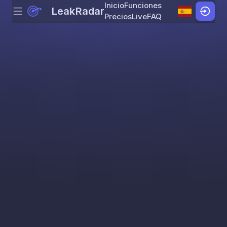
Inicio
Funciones
LeakRadar
Menu
Skip to content
Precios
Live
FAQ