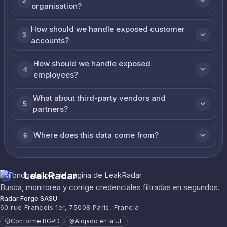
2
organisation?
How should we handle exposed customer
3
accounts?
How should we handle exposed
4
employees?
What about third-party vendors and
5
partners?
Where does this data come from?
6
LeakRadar
Busca, monitorea y corrige credenciales filtradas en segundos.
Radar Forge SASU
60 rue François 1er, 75008 París, Francia
Conforme RGPD
Alojado en la UE