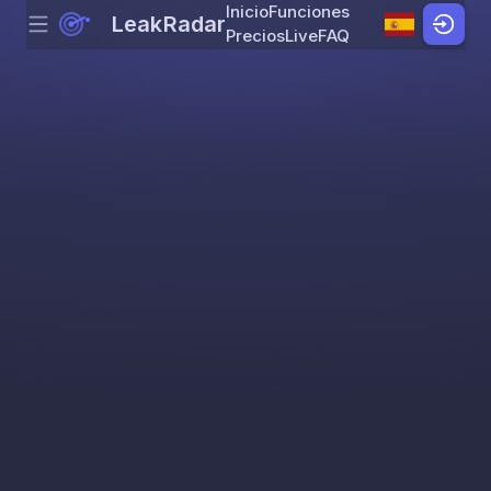
Inicio
Funciones
LeakRadar
Menu
Skip to content
Precios
Live
FAQ