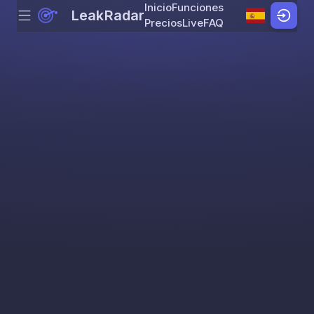
Inicio
Funciones
LeakRadar
Menu
Skip to content
Precios
Live
FAQ