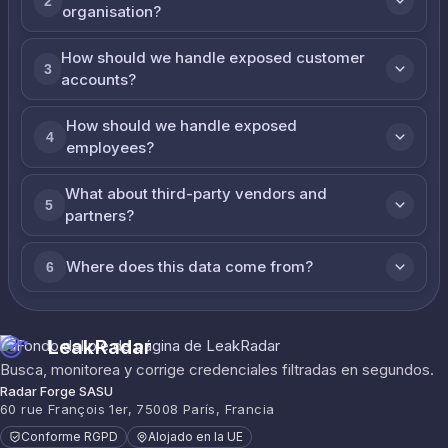
2
organisation?
How should we handle exposed customer
3
accounts?
How should we handle exposed
4
employees?
What about third-party vendors and
5
partners?
Where does this data come from?
6
LeakRadar
Busca, monitorea y corrige credenciales filtradas en segundos.
Radar Forge SASU
60 rue François 1er, 75008 París, Francia
Conforme RGPD
Alojado en la UE