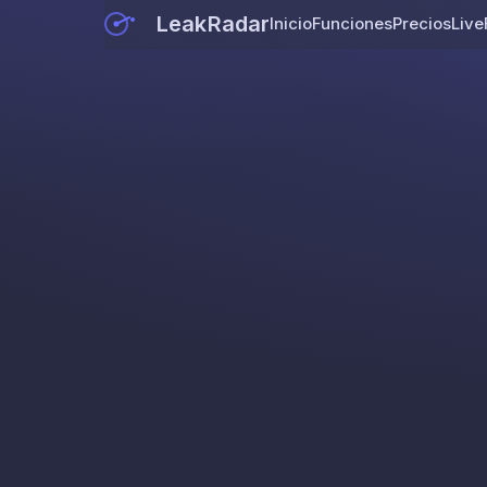
LeakRadar
Inicio
Funciones
Precios
Live