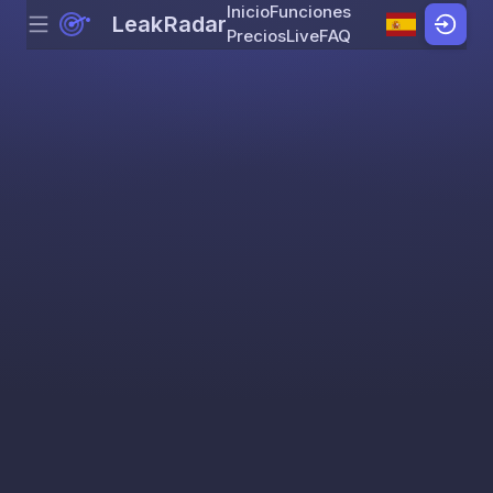
Inicio
Funciones
LeakRadar
Menu
Skip to content
Precios
Live
FAQ