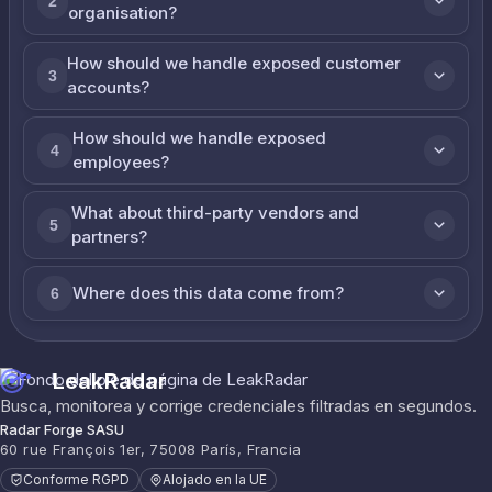
2
organisation?
How should we handle exposed customer
3
accounts?
How should we handle exposed
4
employees?
What about third-party vendors and
5
partners?
Where does this data come from?
6
LeakRadar
Busca, monitorea y corrige credenciales filtradas en segundos.
Radar Forge SASU
60 rue François 1er, 75008 París, Francia
Conforme RGPD
Alojado en la UE