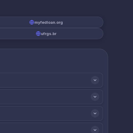
myfedloan.org
ufrgs.br