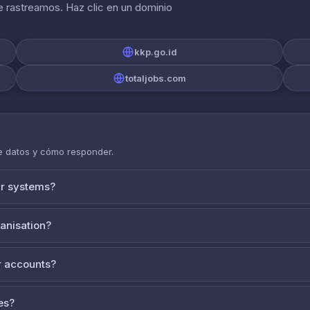
 rastreamos. Haz clic en un dominio
kkp.go.id
totaljobs.com
de datos y cómo responder.
ur systems?
ganisation?
 accounts?
es?