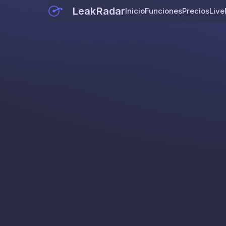
LeakRadar
Inicio
Funciones
Precios
Live