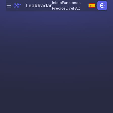
Inicio
Funciones
LeakRadar
Menu
Skip to content
Precios
Live
FAQ