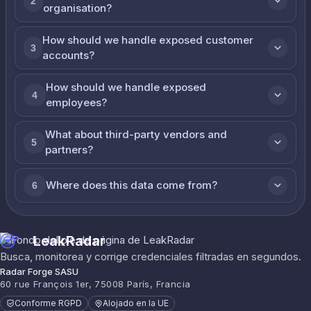
2
organisation?
How should we handle exposed customer
3
accounts?
How should we handle exposed
4
employees?
What about third-party vendors and
5
partners?
Where does this data come from?
6
LeakRadar
Busca, monitorea y corrige credenciales filtradas en segundos.
Radar Forge SASU
60 rue François 1er, 75008 París, Francia
Conforme RGPD
Alojado en la UE