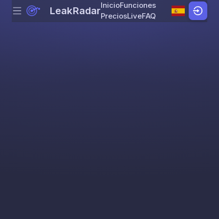
Inicio
Funciones
LeakRadar
Menu
Skip to content
Precios
Live
FAQ