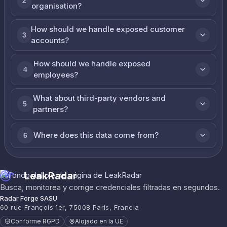
2
organisation?
How should we handle exposed customer
3
accounts?
How should we handle exposed
4
employees?
What about third-party vendors and
5
partners?
Where does this data come from?
6
LeakRadar
Busca, monitorea y corrige credenciales filtradas en segundos.
Radar Forge SASU
60 rue François 1er, 75008 París, Francia
Conforme RGPD
Alojado en la UE