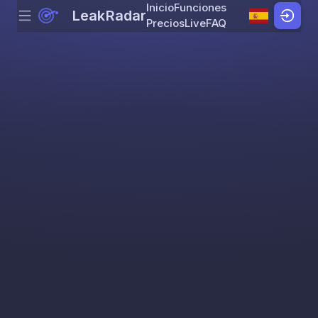
Inicio
Funciones
LeakRadar
Menu
Skip to content
Precios
Live
FAQ