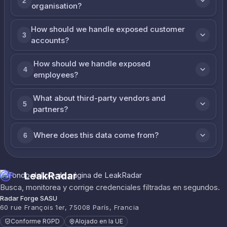
2
organisation?
How should we handle exposed customer
3
accounts?
How should we handle exposed
4
employees?
What about third-party vendors and
5
partners?
Where does this data come from?
6
LeakRadar
Busca, monitorea y corrige credenciales filtradas en segundos.
Radar Forge SASU
60 rue François 1er, 75008 París, Francia
Conforme RGPD
Alojado en la UE