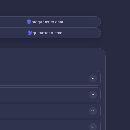
niagahoster.com
guitarflash.com