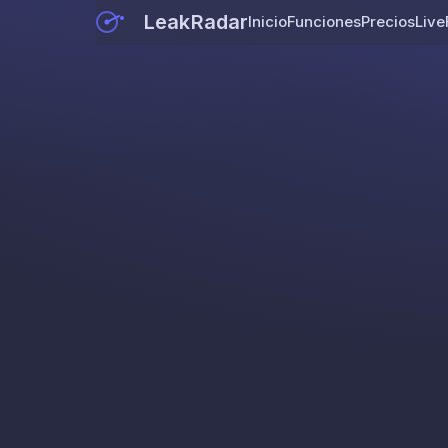
LeakRadar
Inicio
Funciones
Precios
Live