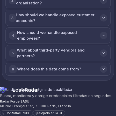
2
organisation?
How should we handle exposed customer
3
accounts?
How should we handle exposed
4
employees?
What about third-party vendors and
5
partners?
Where does this data come from?
6
LeakRadar
Busca, monitorea y corrige credenciales filtradas en segundos.
Radar Forge SASU
60 rue François 1er, 75008 París, Francia
Conforme RGPD
Alojado en la UE