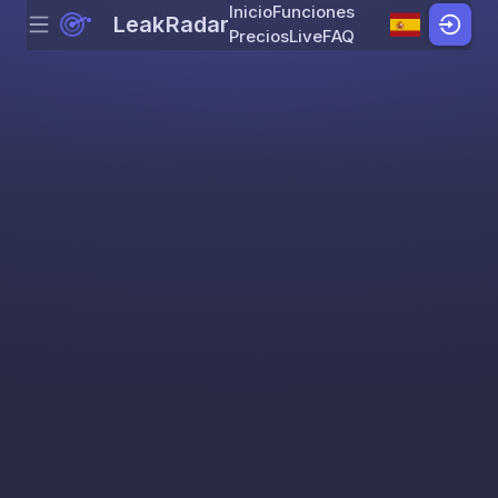
Inicio
Funciones
LeakRadar
Menu
Skip to content
Precios
Live
FAQ