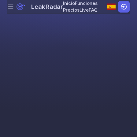
Inicio
Funciones
LeakRadar
Menu
Skip to content
Precios
Live
FAQ