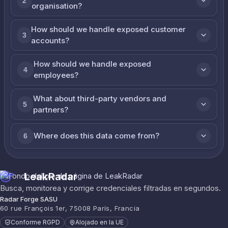
2
organisation?
How should we handle exposed customer
3
accounts?
How should we handle exposed
4
employees?
What about third-party vendors and
5
partners?
Where does this data come from?
6
LeakRadar
Busca, monitorea y corrige credenciales filtradas en segundos.
Radar Forge SASU
60 rue François 1er, 75008 París, Francia
Conforme RGPD
Alojado en la UE