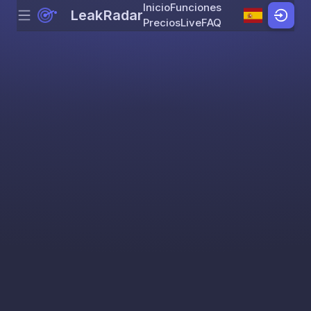
Inicio
Funciones
LeakRadar
Menu
Skip to content
Precios
Live
FAQ