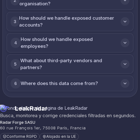
2
organisation?
How should we handle exposed customer
3
accounts?
How should we handle exposed
4
employees?
What about third-party vendors and
5
partners?
Where does this data come from?
6
LeakRadar
Busca, monitorea y corrige credenciales filtradas en segundos.
Radar Forge SASU
60 rue François 1er, 75008 París, Francia
Conforme RGPD
Alojado en la UE